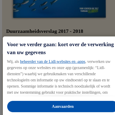
Duurzaamheidsverslag 2017 - 2018
Voor we verder gaan: kort over de verwerking
van uw gegevens
Wij, als
beheerder van de Lidl-websites en -apps
, verwerken uw
gegevens op onze websites en onze app (gezamenlijk: “Lidl-
diensten”) waarbij we gebruikmaken van verschillende
technologieën om informatie op uw eindtoestel op te slaan en te
openen. Sommige informatie is technisch noodzakelijk of wordt
met uw toestemming gebruikt voor praktische instellingen, om
statistieken op te stellen of gepersonaliseerde reclame binnen en
buiten de Lidl-diensten aan te bieden. Als u deelneemt aan het Lidl
Aanvaarden
Plus-programma, worden voor deze doeleinden eveneens gegeven