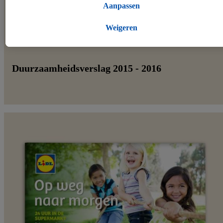
over uw koopgedrag in de winkel verzameld.
Aanpassen
Als u hier uw toestemming geeft voor gepersonaliseerde
advertenties en u vervolgens een Lidl Plus-account aanmaakt of
Weigeren
inlogt op uw bestaande Lidl Plus-account, kunnen wij en onze
partner Criteo S.A. eveneens een speciale online identificatiecode
aanmaken op basis van het e-mailadres dat u daarbij opgeeft, om u
Duurzaamheidsverslag 2015 - 2016
te herkennen bij diensten van derden en om u gepersonaliseerde
advertenties te tonen. Voor dit doeleinde kan uw gehashte e-
mailadres ook samengevoegd worden met andere
identificatiegegevens of identificatiegegevens waarover Criteo SA
beschikt en die aan u toegewezen werden.
Als u hiermee akkoord gaat, kunnen advertenties in het kader van
retargeting, d.w.z. advertenties voor producten waarin u interesse
hebt getoond (bijvoorbeeld door het product in de webshop aan u
winkelmandje toe te voegen, maar het niet te kopen), ook op
verschillende apparaten en verschillende Lidl-diensten worden
weergegeven als er met behulp van uw gehashte e-mailadres en
eventuele andere identificatiegegevens/identificatiegegevens
waarover Criteo SA beschikt, meerdere eindapparaten of Lidl-