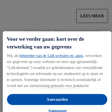
LEES MEER
Voor we verder gaan: kort over de
verwerking van uw gegevens
Wij, als
beheerder van de Lidl-websites en -apps
, verwerken
uw gegevens op onze websites en onze app (gezamenlijk:
“Lidl-diensten”) waarbij we gebruikmaken van verschillende
technologieën om informatie op uw eindtoestel op te slaan en
te openen. Sommige informatie is technisch noodzakelijk of
wordt met uw toestemming gebruikt voor praktische
instellingen, om statistieken op te stellen of gepersonaliseerde
reclame binnen en buiten de Lidl-diensten aan te bieden. Als u
Aanvaarden
We hebben onze overkoepelende managementaanpak
deelneemt aan het Lidl Plus-programma, worden voor deze
gedetailleerd gepresenteerd in ons inkoopbeleid
doeleinden eveneens gegevens over uw koopgedrag in de
Aanpassen