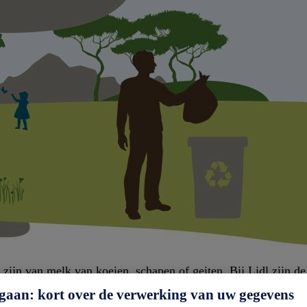
zijn van melk van koeien, schapen of geiten. Bij Lidl zijn d
uwe melk. Als dat het geval is, staat dit duidelijk aangegev
gaan: kort over de verwerking van uw gegevens