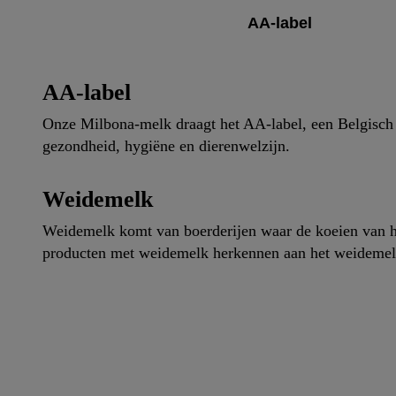
gegevensverwerking.
AA-label
Door op “weigeren” te 
“aanvaarden” te klikke
waaronder de bewaarte
kracht in te trekken, v
AA-label
Onze Milbona-melk draagt het AA-label, een Belgisch k
gezondheid, hygiëne en dierenwelzijn.
Weidemelk
Weidemelk komt van boerderijen waar de koeien van het
producten met weidemelk herkennen aan het weidemel