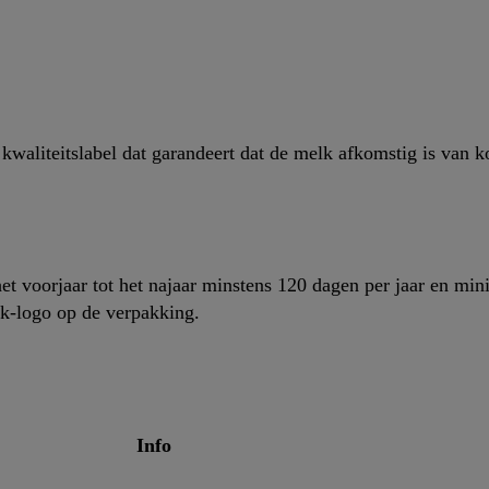
klikken, kunt u alleen het gebruik van de noodzakelijke technologieën
n, stemt u in met alle verwerkingen voor alle bovengenoemde doeleind
rmijn van de gegevens en uw recht om uw toestemming te allen tijde 
indt u in onze
privacyverklaring
.
Je vindt het impressum hier.
waliteitslabel dat garandeert dat de melk afkomstig is van k
 voorjaar tot het najaar minstens 120 dagen per jaar en min
k-logo op de verpakking.
Info