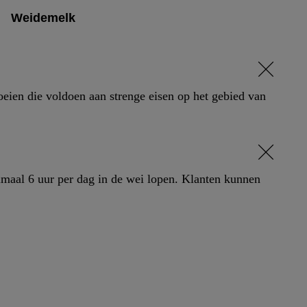
Weidemelk
 toestaan. Door op
en. Meer informatie,
met vooruitwerkende
oeien die voldoen aan strenge eisen op het gebied van
imaal 6 uur per dag in de wei lopen. Klanten kunnen