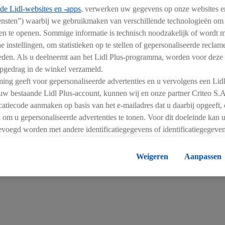
de Lidl-websites en -apps
, verwerken uw gegevens op onze websites e
iensten”) waarbij we gebruikmaken van verschillende technologieën om
n en te openen. Sommige informatie is technisch noodzakelijk of wordt
lternatieven voor zuivelproducten aan. Zo hebben we plantaa
e instellingen, om statistieken op te stellen of gepersonaliseerde recla
bieden. Als u deelneemt aan het Lidl Plus-programma, worden voor deze
gedrag in de winkel verzameld.
ing geeft voor gepersonaliseerde advertenties en u vervolgens een Lid
ieve zuivelproducten te verhogen naar 10%. Met ons plantaa
uw bestaande Lidl Plus-account, kunnen wij en onze partner Criteo S.
jn de prijzen van onze Vemondo-producten gelijk aan die van h
ficatiecode aanmaken op basis van het e-mailadres dat u daarbij opgeeft,
der dat de prijs een obstakel vormt.
 om u gepersonaliseerde advertenties te tonen. Voor dit doeleinde kan 
voegd worden met andere identificatiegegevens of identificatiegegeve
ussen dierlijke en plantaardige eiwitbronnen in kaart gebra
n u toegewezen werden.
vooruitgang.
gaat, kunnen advertenties in het kader van retargeting, d.w.z. adverten
Weigeren
Aanpassen
t getoond (bijvoorbeeld door het product in de webshop aan uw winkel
), ook op verschillende apparaten en verschillende Lidl-diensten worde
shte e-mailadres en eventuele andere identificatiegegevens/identifica
eerdere eindapparaten of Lidl-diensten aan u kunnen worden toegeweze
t u individuele doeleinden toestaan en meer informatie vinden over d