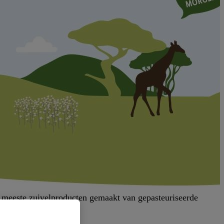
e meeste zuivelproducten gemaakt van gepasteuriseerde
en op de verpakking.