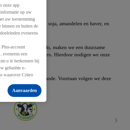
n onze app
 informatie op uw
 met uw toestemming
rdige melk gemaakt van soja, amandelen en haver, en
me binnen en buiten de
 doeleinden eveneens
l Plus-account
rdig assortiment, Vemondo, maken we een duurzame
A. eveneens een
un dierlijke tegenhangers. Hierdoor nodigen we onze
 om u te herkennen bij
uw gehashte e-
ns waarover Criteo
cht volgens de WWF-methode. Voortaan volgen we deze
ties voor producten
Aanvaarden
mandje toe te voegen,
n weergegeven als er
tiegegevens waarover
n.
e