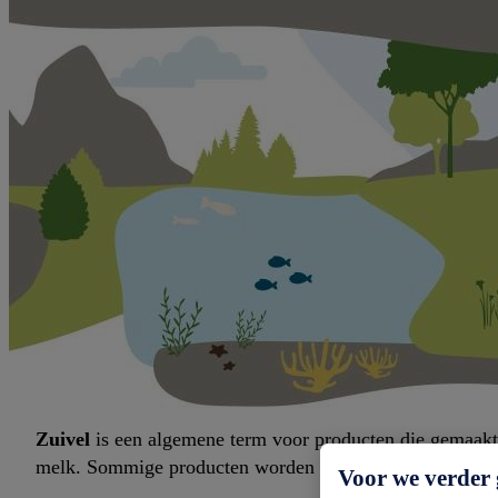
Zuivel
is een algemene term voor producten die gemaakt 
melk. Sommige producten worden nog altijd bereid met ra
Voor we verder 