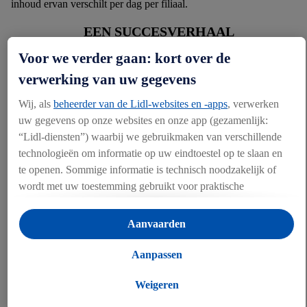
inhoud ervan verschilt per dag per filiaal.
EEN SUCCESVERHAAL
Voor we verder gaan: kort over de
verwerking van uw gegevens
Wij, als
beheerder van de Lidl-websites en -apps
, verwerken
uw gegevens op onze websites en onze app (gezamenlijk:
“Lidl-diensten”) waarbij we gebruikmaken van verschillende
technologieën om informatie op uw eindtoestel op te slaan en
te openen. Sommige informatie is technisch noodzakelijk of
wordt met uw toestemming gebruikt voor praktische
instellingen, om statistieken op te stellen of gepersonaliseerde
reclame binnen en buiten de Lidl-diensten aan te bieden. Als u
Aanvaarden
deelneemt aan het Lidl Plus-programma, worden voor deze
doeleinden eveneens gegevens over uw koopgedrag in de
Aanpassen
Dankzij Good Taste Zero Waste vermeden we in twee jaar tijd meer
winkel verzameld.
dan 3.700 ton voedselverspilling en redden we meer dan 6 miljoen
Als u hier uw toestemming geeft voor gepersonaliseerde
Weigeren
producten van de afvalberg. Als gevolg verminderden we onze
advertenties en u vervolgens een Lidl Plus-account aanmaakt
totale voedselverspilling met 23% ten opzichte van 2015.