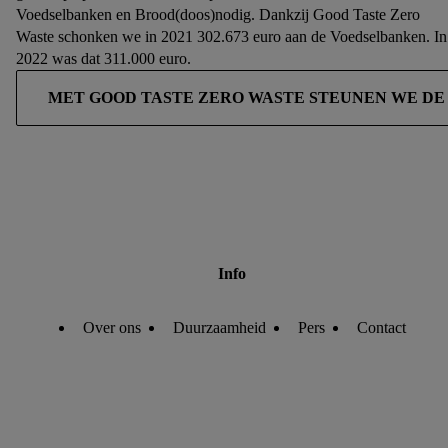
Voedselbanken en Brood(doos)nodig. Dankzij Good Taste Zero
Onder “Aanpassen” kunt u individuele doeleinden toestaan en
Waste schonken we in 2021 302.673 euro aan de Voedselbanken. In
meer informatie vinden over de gegevensverwerking.
2022 was dat 311.000 euro.
Door op “weigeren” te klikken, kunt u alleen het gebruik van
de noodzakelijke technologieën toestaan. Door op
MET GOOD TASTE ZERO WASTE STEUNEN WE DE
“aanvaarden” te klikken, stemt u in met alle verwerkingen
voor alle bovengenoemde doeleinden. Meer informatie,
waaronder de bewaartermijn van de gegevens en uw recht om
uw toestemming te allen tijde met vooruitwerkende kracht in
te trekken, vindt u in onze
privacyverklaring
.
Je vindt het
impressum hier.
Info
Over ons
Duurzaamheid
Pers
Contact