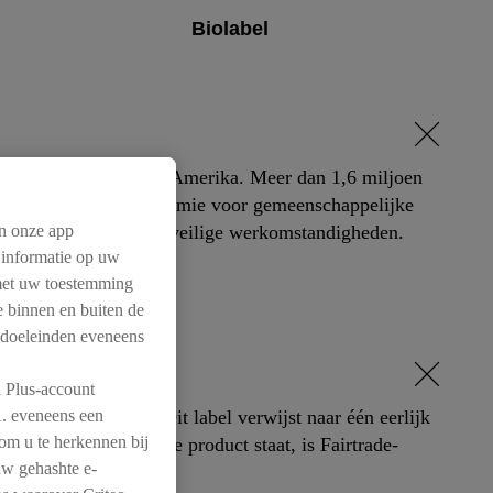
Biolabel
frika, Azië en Latijns-Amerika. Meer dan 1,6 miljoen
ucten, een fairtradepremie voor gemeenschappelijke
 milieubescherming en veilige werkomstandigheden.
n onze app
 informatie op uw
 met uw toestemming
me binnen en buiten de
 doeleinden eveneens
l Plus-account
estelde producten. Dit label verwijst naar één eerlijk
A. eveneens een
 om u te herkennen bij
tiket van het gemengde product staat, is Fairtrade-
uw gehashte e-