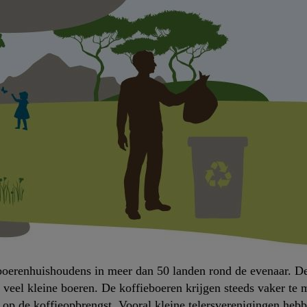
boerenhuishoudens in meer dan 50 landen rond de evenaar. De
n veel kleine boeren. De koffieboeren krijgen steeds vaker t
 op de koffieopbrengst. Vooral kleine telersverenigingen heb