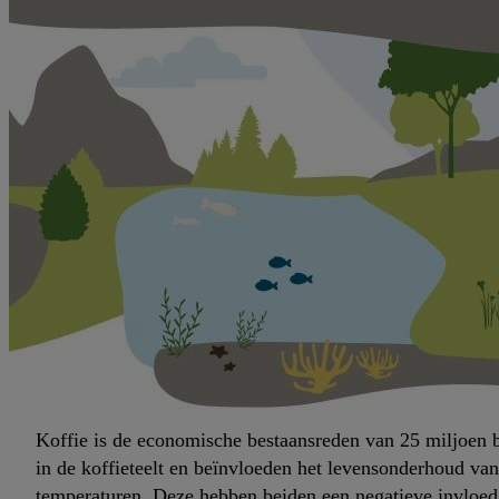
Koffie is de economische bestaansreden van 25 miljoen 
in de koffieteelt en beïnvloeden het levensonderhoud va
temperaturen. Deze hebben beiden een negatieve invloed