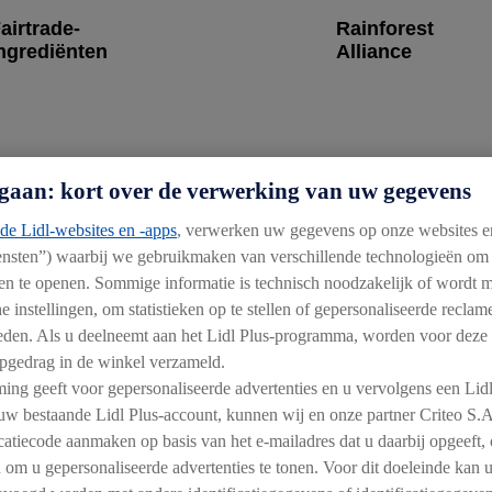
airtrade-
Rainforest
ngrediënten
Alliance
standigheden voor kleinschalige producenten en arbeiders in A
gaan: kort over de verwerking van uw gegevens
ijk – profiteren van een stabiele minimumprijs voor hun prod
Het label bevordert ook democratische organisatiestructuren,
de Lidl-websites en -apps
, verwerken uw gegevens op onze websites e
iensten”) waarbij we gebruikmaken van verschillende technologieën om
n en te openen. Sommige informatie is technisch noodzakelijk of wordt
e instellingen, om statistieken op te stellen of gepersonaliseerde recla
bieden. Als u deelneemt aan het Lidl Plus-programma, worden voor deze
gedrag in de winkel verzameld.
ing geeft voor gepersonaliseerde advertenties en u vervolgens een Lid
Fairtrade-grondstoflabel voor Fairtrade-ingrediënten in sameng
uw bestaande Lidl Plus-account, kunnen wij en onze partner Criteo S.
ficatiecode aanmaken op basis van het e-mailadres dat u daarbij opgeeft,
vruchtensap, thee of katoen. Alleen het ingrediënt dat op het e
 om u gepersonaliseerde advertenties te tonen. Voor dit doeleinde kan 
irtrade-productlabel.