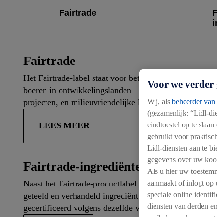
Fairtrade
F
i
Fairtrade
Het Fairtrade-label staat voor betere werk- en leefom
Voor we verder 
boeren in ontwikkelingslanden – mannelijk én vrouwel
projecten, en milieuvriendelijke landbouwpraktijken. 
Wij, als
beheerder van 
(gezamenlijk: “Lidl-d
eindtoestel op te slaa
LEES MEER
gebruikt voor praktisch
Lidl-diensten aan te 
gegevens over uw koop
Fairtrade-ingrediënten
Als u hier uw toestemm
Naast het Fairtrade-productlabel gebruiken we ook het 
aanmaakt of inlogt op 
speciale online identi
geteeld en verhandeld ingrediënt, zoals cacao, suiker, 
diensten van derden en
gecertificeerd volgens dezelfde voorwaarden als het Fa