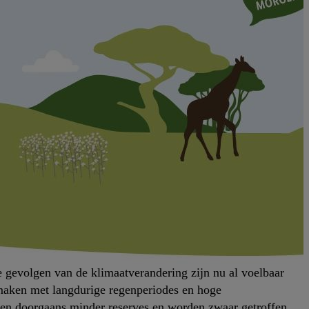
 gevolgen van de klimaatverandering zijn nu al voelbaar
e maken met langdurige regenperiodes en hoge
ben doorgaans minder reserves en worden zwaar getroffen