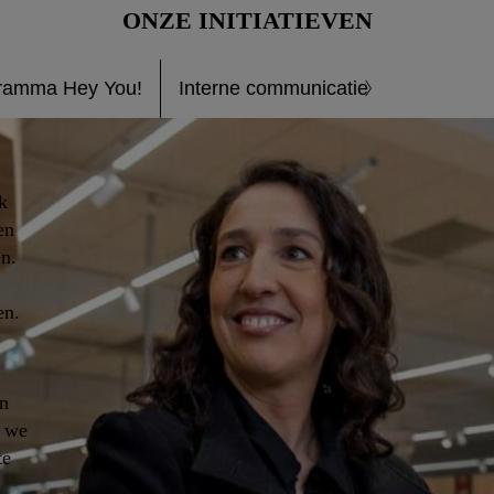
ONZE INITIATIEVEN
ramma Hey You!
Interne communicatie
k
en
en.
en.
an
n we
te