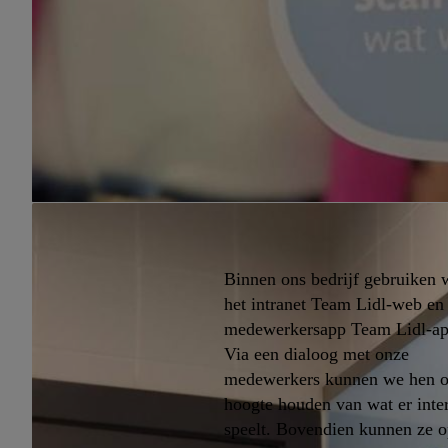
Binnen ons bedrijf gebruiken 
het intranet Team Lidl-web en
medewerkersapp Team Lidl-ap
Via een dialoog met onze
medewerkers kunnen we hen o
hoogte houden van wat er inte
speelt. Bovendien kunnen ze 