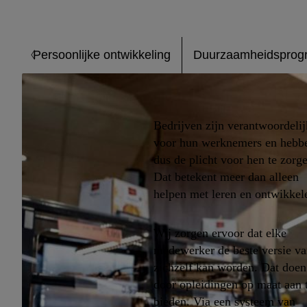
Persoonlijke ontwikkeling
Duurzaamheidsprog
Bedrijven zijn verantwoordelij
voor hun werknemers en hebb
dus de plicht voor hen te zorg
Dat betekent meer dan alleen
helpen met leren en ontwikkel
Wij zorgen ervoor dat elke
medewerker de beste versie v
zichzelf kan worden. Dat doe
door opleidingen op maat aan 
bieden. Via een systeem van