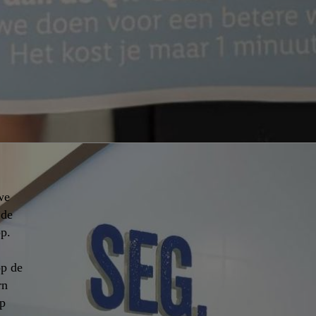
we
 de
p.
p de
rn
op