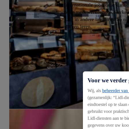
internationale jobrotatie kunne
onze medewerkers ook werken
Lidl in andere landen en zo n
dingen leren.
Voor we verder 
Wij, als
beheerder van 
(gezamenlijk: “Lidl-d
eindtoestel op te slaa
gebruikt voor praktisch
Lidl-diensten aan te 
gegevens over uw koop