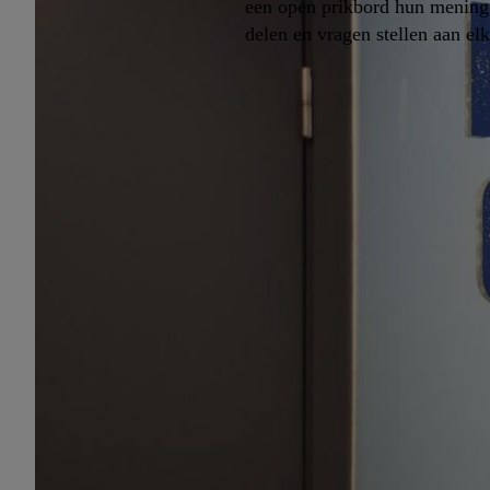
een open prikbord hun mening
delen en vragen stellen aan elk