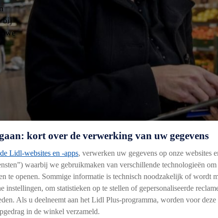
n
 bij
ieuwe
gaan: kort over de verwerking van uw gegevens
de Lidl-websites en -apps
, verwerken uw gegevens op onze websites e
iensten”) waarbij we gebruikmaken van verschillende technologieën om
n en te openen. Sommige informatie is technisch noodzakelijk of wordt
e instellingen, om statistieken op te stellen of gepersonaliseerde recla
bieden. Als u deelneemt aan het Lidl Plus-programma, worden voor deze
gedrag in de winkel verzameld.