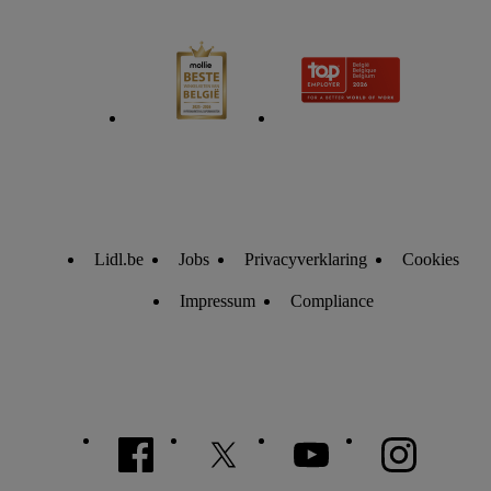
Als u hiermee akkoord gaat, kunnen advertenties in het kader
van retargeting, d.w.z. advertenties voor producten waarin u
interesse hebt getoond (bijvoorbeeld door het product in de
webshop aan uw winkelmandje toe te voegen, maar het niet te
kopen), ook op verschillende apparaten en verschillende Lidl-
diensten worden weergegeven als er met behulp van uw
gehashte e-mailadres en eventuele andere
identificatiegegevens/identificatiegegevens waarover Criteo
SA beschikt, meerdere eindapparaten of Lidl-diensten aan u
kunnen worden toegewezen.
Lidl.be
Jobs
Privacyverklaring
Cookies
Onder “Aanpassen” kunt u individuele doeleinden toestaan en
meer informatie vinden over de gegevensverwerking.
Impressum
Compliance
Door op “weigeren” te klikken, kunt u alleen het gebruik van
de noodzakelijke technologieën toestaan. Door op
“aanvaarden” te klikken, stemt u in met alle verwerkingen
voor alle bovengenoemde doeleinden. Meer informatie,
waaronder de bewaartermijn van de gegevens en uw recht om
uw toestemming te allen tijde met vooruitwerkende kracht in
te trekken, vindt u in onze
privacyverklaring
.
Je vindt het