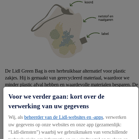
De Lidl Green Bag is een herbruikbaar alternatief voor plastic
zakjes. Hij is gemaakt van gerecycleerd materiaal, waardoor we
minder plastic afval hebben en waardevolle materialen besparen. De
Lidl Green Bag is in al onze winkels te vinden bij de groente- en
Voor we verder gaan: kort over de
fruitafdeling. Het helpt ook voedselverspilling te verminderen,
omdat klanten zelf kiezen hoeveel ze willen kopen.
verwerking van uw gegevens
Wij, als
beheerder van de Lidl-websites en -apps
, verwerken
Materiaal
uw gegevens op onze websites en onze app (gezamenlijk:
“Lidl-diensten”) waarbij we gebruikmaken van verschillende
100% gerecycleerd materiaal