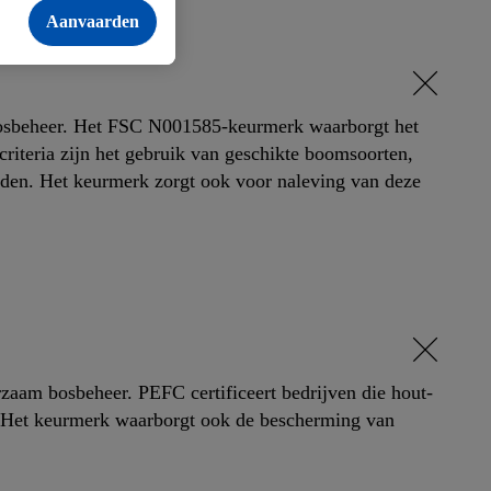
PEFC
ties voor producten
Aanvaarden
mandje toe te voegen,
n weergegeven als er
tiegegevens waarover
n.
 bosbeheer. Het FSC N001585-keurmerk waarborgt het
e
riteria zijn het gebruik van geschikte boomsoorten,
iden. Het keurmerk zorgt ook voor naleving van deze
 toestaan. Door op
en. Meer informatie,
met vooruitwerkende
zaam bosbeheer. PEFC certificeert bedrijven die hout-
. Het keurmerk waarborgt ook de bescherming van