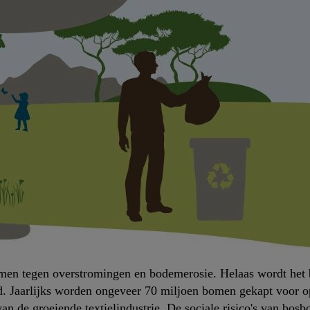
rmen tegen overstromingen en bodemerosie. Helaas wordt het 
d. Jaarlijks worden ongeveer 70 miljoen bomen gekapt voor op
n de groeiende textielindustrie. De sociale risico's van bo