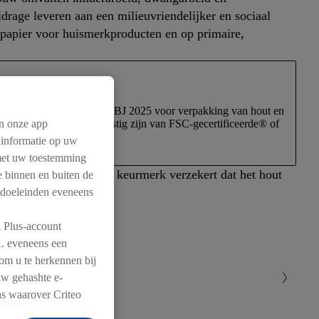
age leveren aan een milieuvriendelijker en sociaal
 papier voor huismerkproducten en op primaire,
led. Dat geldt ook tot eind BJ 2025 voor verpakking van hout en
en indien mogelijk afkomstig zijn van FSC-gecertificeerde® of
n onze app
 informatie op uw
 met uw toestemming
uurzaam keurmerk. Dit keurmerk verzekert dat het hout
me binnen en buiten de
 doeleinden eveneens
l Plus-account
A. eveneens een
 om u te herkennen bij
uw gehashte e-
ns waarover Criteo