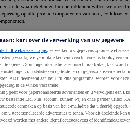
n in de waardeketen en hun betrokkenen willen we onze bijdr
oepassing op alle productcomponenten van hout, cellulose en
componenten.
gaan: kort over de verwerking van uw gegevens
 voor producten wordt gebruikt, volledig zijn gecertificeerd of gerecyc
teriaal de voorkeur. Nieuwe houtvezels (zogenaamde virginvezels) moet
de Lidl-websites en -apps
, verwerken uw gegevens op onze websites e
iensten”) waarbij we gebruikmaken van verschillende technologieën om
n en te openen. Sommige informatie is technisch noodzakelijk of wordt
it Europa. Alle toilet- en keukenpapier bij Lidl heeft een d
e instellingen, om statistieken op te stellen of gepersonaliseerde recla
bieden. Als u deelneemt aan het Lidl Plus-programma, worden voor deze
gedrag in de winkel verzameld.
ing geeft voor gepersonaliseerde advertenties en u vervolgens een Lid
uw bestaande Lidl Plus-account, kunnen wij en onze partner Criteo S.
ficatiecode aanmaken op basis van het e-mailadres dat u daarbij opgeeft,
 om u gepersonaliseerde advertenties te tonen. Voor dit doeleinde kan 
voegd worden met andere identificatiegegevens of identificatiegegeve
n u toegewezen werden.