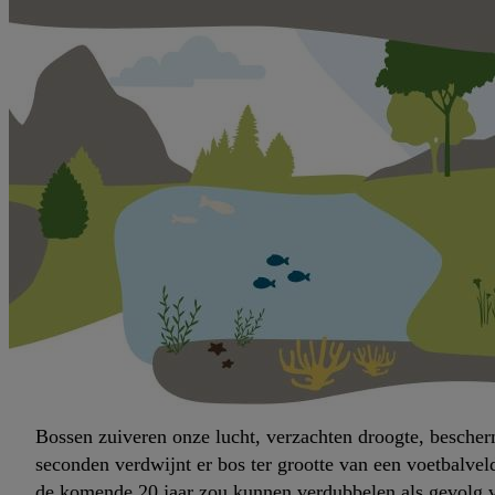
Bossen zuiveren onze lucht, verzachten droogte, besche
seconden verdwijnt er bos ter grootte van een voetbalvel
de komende 20 jaar zou kunnen verdubbelen als gevolg va