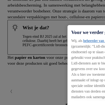
arbeidsbescherming. In samenwerking met belanghebbende
verantwoorder bosbeheer. Onze strategie is daarom van t
secundaire verpakkingen met hout-, cellulose-en papier
Wist je dat?
Voor we verder 
Tegen eind BJ 2025 zal al het hout dat door Lidl België
cellulose. Daarbij heeft het gebruik van gerecycled ma
Wij, als
beheerder van 
PEFC-gecertificeerde bronnen.
(gezamenlijk: “Lidl-d
eindtoestel op te slaa
Het
papier en karton
voor onze producten komt meestal u
gebruikt voor praktisch
voor deze producten uit goed beheerde bossen komt.
Lidl-diensten aan te 
gegevens over uw koop
Als u hier uw toestemm
aanmaakt of inlogt op 
speciale online identi
diensten van derden en
mailadres ook samenge
SA beschikt en die aa