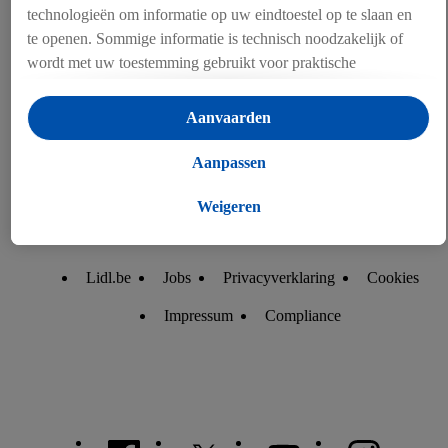
technologieën om informatie op uw eindtoestel op te slaan en
te openen. Sommige informatie is technisch noodzakelijk of
wordt met uw toestemming gebruikt voor praktische
instellingen, om statistieken op te stellen of gepersonaliseerde
reclame binnen en buiten de Lidl-diensten aan te bieden. Als u
Aanvaarden
deelneemt aan het Lidl Plus-programma, worden voor deze
doeleinden eveneens gegevens over uw koopgedrag in de
Aanpassen
winkel verzameld.
Als u hier uw toestemming geeft voor gepersonaliseerde
Weigeren
advertenties en u vervolgens een Lidl Plus-account aanmaakt
of inlogt op uw bestaande Lidl Plus-account, kunnen wij en
Lidl.be
Jobs
Privacyverklaring
Cookies
onze partner Criteo S.A. eveneens een speciale online
identificatiecode aanmaken op basis van het e-mailadres dat u
Impressum
Compliance
daarbij opgeeft, om u te herkennen bij diensten van derden en
om u gepersonaliseerde advertenties te tonen. Voor dit
doeleinde kan uw gehashte e-mailadres ook samengevoegd
worden met andere identificatiegegevens of
identificatiegegevens waarover Criteo SA beschikt en die aan
u toegewezen werden.