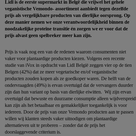
Lidl is de eerste supermarkt in Belgë die vrijwel het gehele
veganistische Vemondo- assortiment aanbiedt tegen dezelfde
prijs als vergelijkbare producten van dierlijke oorsprong.​ Op
deze manier nemen we onze verantwoordelijkheid binnen de
noodzakelijke proteïne transitie én zorgen we er voor dat de
prijs alvast geen spelbreker meer kan zijn.
Prijs is vaak nog een van de redenen waarom consumenten niet
vaker voor plantaardige producten kiezen. Volgens een recente
studie van iVox in opdracht van Lidl België zeggen vier op de tien
Belgen (42%) dat ze meer vegetarische en/of veganistische
producten zouden kopen als ze goedkoper waren. De helft van de
ondervraagden (49%) is ervan overtuigd dat de vervangers duurder
zijn dan hun variant op basis van dierlijke eiwitten. Wij zijn ervan
overtuigd dat bewuste en duurzame consumptie alleen wijdverspreid
kan zijn als het betaalbaar en gemakkelijker toegankelijk is voor
iedereen. Door de prijs van onze Vemondo producten aan te passen
willen wij klanten steeds vaker uitnodigen om plantaardige
alternatieven uit te proberen – zonder dat de prijs het
doorslaggevende criterium is.​