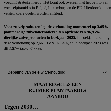
meer informatie vinden over de gegevensverwerking.
voeding strategie hierop. Het komt ook overeen met het begrip van
voedselpiramides in België, Luxemburg en de EU. Hierdoor kunnen
Door op “weigeren” te klikken, kunt u alleen het gebruik van
vergelijkbare doelen worden afgeleid.
de noodzakelijke technologieën toestaan. Door op
“aanvaarden” te klikken, stemt u in met alle verwerkingen voor
alle bovengenoemde doeleinden. Meer informatie, waaronder
Voor zuivelproducten ligt de verhouding momenteel op 3,05%
de bewaartermijn van de gegevens en uw recht om uw
plantaardige zuivelalternatieven ten opzichte van 96,95%
dierlijke zuivelproducten in boekjaar 2025.
In boekjaar 2024 lag
toestemming te allen tijde met vooruitwerkende kracht in te
deze verhouding op 2,66% t.o.v. 97,34%, en in boekjaar 2023 was
trekken, vindt u in onze
privacyverklaring
.
Je vindt het
dit 2,67% t.o.v. 97,33%.
impressum hier.
Bepaling van de eiwitverhouding
MAATREGEL 2/ EEN
RUIMER PLANTAARDIG
AANBOD
Tegen 2030…