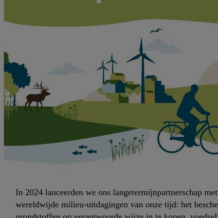
In 2024 lanceerden we ons langetermijnpartnerschap met
wereldwijde milieu-uitdagingen van onze tijd: het besch
grondstoffen op verantwoorde wijze in te kopen, voedsel