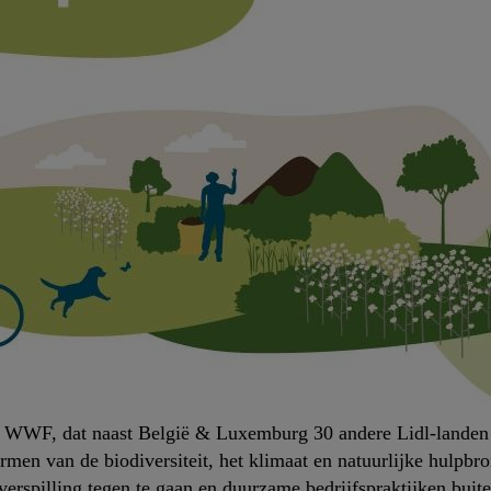
 WWF, dat naast België & Luxemburg 30 andere Lidl-landen om
ermen van de biodiversiteit, het klimaat en natuurlijke hulp
verspilling tegen te gaan en duurzame bedrijfspraktijken buit