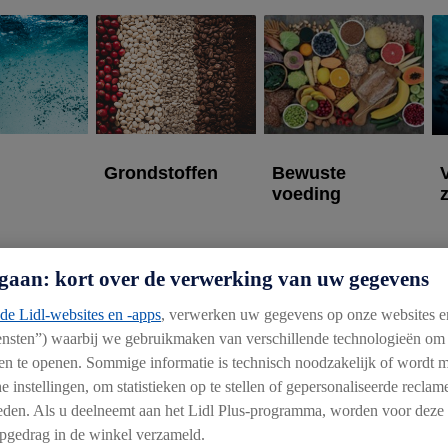
Grondstoffen
Bewuste
voeding
gaan: kort over de verwerking van uw gegevens
de Lidl-websites en -apps
, verwerken uw gegevens op onze websites e
iensten”) waarbij we gebruikmaken van verschillende technologieën om
et WWF om een concept voor klimaat- en natuurgerelateerde f
n en te openen. Sommige informatie is technisch noodzakelijk of wordt
 genereren van positieve effecten op klimaat, biodiversiteit e
e instellingen, om statistieken op te stellen of gepersonaliseerde recla
bieden. Als u deelneemt aan het Lidl Plus-programma, worden voor deze
gedrag in de winkel verzameld.