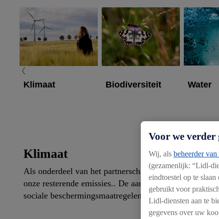
Klimaat
Biodiversiteit
Water
Voor we verder 
Klimaat
Wij, als
beheerder van 
(gezamenlijk: “Lidl-d
Als onderdeel van het partnerschap werken we samen m
eindtoestel op te slaa
onze resterende emissies.. De aanpak is gericht op het
gebruikt voor praktisch
sociale beschermingsmaatregelen.
Lidl-diensten aan te 
gegevens over uw koop