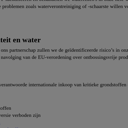
we problemen zoals waterverontreiniging of -schaarste willen
teit en water
n ons partnerschap zullen we de geïdentificeerde risico’s in
 navolging van de EU-verordening over ontbossingsvrije prod
antwoorde internationale inkoop van kritieke grondstoffen en
toffen
versie verboden zijn
s