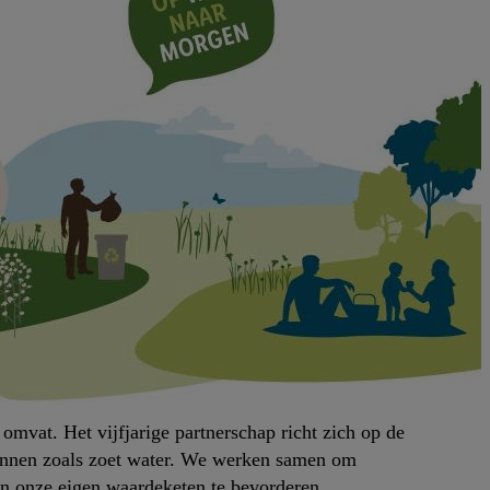
vat. Het vijfjarige partnerschap richt zich op de
bronnen zoals zoet water. We werken samen om
en onze eigen waardeketen te bevorderen.