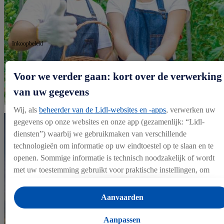
Inkoopbeleid
Genderrechtvaardigheid in de toeleveringsketen
Voor we verder gaan: kort over de verwerking
van uw gegevens
Wij, als
beheerder van de Lidl-websites en -apps
, verwerken uw
gegevens op onze websites en onze app (gezamenlijk: “Lidl-
diensten”) waarbij we gebruikmaken van verschillende
technologieën om informatie op uw eindtoestel op te slaan en te
openen. Sommige informatie is technisch noodzakelijk of wordt
met uw toestemming gebruikt voor praktische instellingen, om
statistieken op te stellen of gepersonaliseerde reclame binnen en
buiten de Lidl-diensten aan te bieden. Als u deelneemt aan het Lidl
Aanvaarden
Plus-programma, worden voor deze doeleinden eveneens gegeven
over uw koopgedrag in de winkel verzameld.
Aanpassen