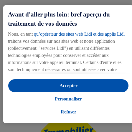
Travailler chez Lidl Belgique, où le talent
Avant d'aller plus loin: bref aperçu du
grandit et l'ambition s'épanouit
traitement de vos données
Nous, en tant
qu’opérateur des sites web Lidl et des applis Lidl
Nous ne cherchons pas des numéros, mais des
talents
. Nous
traitons vos données sur nos sites web et notre application
croyons en
la force de nos collaborateurs
et offrons un
(collectivement: "services Lidl") en utilisant différentes
environnement de travail dynamique
où vous pouvez grandir,
apprendre et faire la différence. Que vous commenciez dans un
technologies employées pour conserver et accéder aux
magasin, dans un centre de distribution ou au siège social, avec
informations sur votre appareil terminal. Certains d'entre elles
nous, votre carrière est en pleine ascension !
sont techniquement nécessaires ou sont utilisées avec votre
consentement pour des paramétrages pratiques, pour compiler
VISITEZ NOTRE SITE D'OFFRES D'EMPLOI
des statistiques ou pour des publicités personnalisées au sein et
Accepter
en dehors des services Lidl. Si vous participez au programme
Lidl Plus, les données issues de votre comportement d’achat en
Personnaliser
magasin seront également traitées à ces fins.
Si vous donnez consentement ici à des fins de publicités
Refuser
personnalisées et créez ensuite un compte Lidl Plus ou
connectez à votre compte Lidl Plus existant, nous et notre