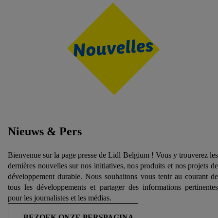
En cliquant sur « Refuser », vous pouvez autoriser uniquement
l’utilisation des technologies nécessaires. En cliquant sur «
Accepter », vous autorisez tous les traitements pour toutes les
finalités susmentionnées. Vous trouverez de plus amples
informations sur la durée de conservation des données et votre
droit de révoquer votre consentement à tout moment avec effet
pour l’avenir dans notre
déclaration relative à la protection des
données
.
Vous trouverez les impressions ici.
Nieuws & Pers
Bienvenue sur la page presse de Lidl Belgium ! Vous y trouverez les
dernières nouvelles sur nos initiatives, nos produits et nos projets de
développement durable. Nous souhaitons vous tenir au courant de
tous les développements et partager des informations pertinentes
pour les journalistes et les médias.
BEZOEK ONZE PERSPAGINA