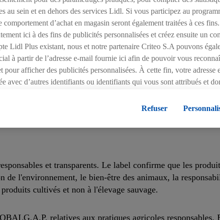
es au sein et en dehors des services Lidl. Si vous participez au program
ement reconnues en matière de bonnes pratiques agricoles. Il 
e comportement d’achat en magasin seront également traitées à ces fins.
on comprennent des lignes directrices pour divers aspects de l
ement ici à des fins de publicités personnalisées et créez ensuite un co
te Lidl Plus existant, nous et notre partenaire Criteo S.A pouvons égal
cial à partir de l’adresse e-mail fournie ici afin de pouvoir vous reconnaî
 et pour afficher des publicités personnalisées. À cette fin, votre adresse
e avec d’autres identifiants ou identifiants qui vous sont attribués et d
ccord, les publicités liées au reciblage, c’est-à-dire des publicités pour
tré de l’intérêt (par exemple en plaçant le produit dans un panier d’u
Refuser
Personnali
que nos articles sont non seulement savoureux, mais également
vent également être affichées sur plusieurs apppareils et plusieurs servic
plusieurs services de Lidl peuvent vous être attribués en utilisant votre
tres identifiants/identifiants dont dispose Criteo S.A.
 vous pouvez autoriser des finalités individuelles et trouver de plus am
sponsables et transparents. Le label confirme que les produits 
es.
ser », vous pouvez autoriser uniquement l’utilisation des technologies n
ion de l'environnement, le bien-être des animaux, la responsabil
 », vous autorisez tous les traitements pour toutes les finalités susment
roduits cultivés et non à l'élevage sauvage.
es informations sur la durée de conservation des données et votre droit 
ment avec effet pour l’avenir dans notre
déclaration relative à la prot
OBALG.A.P. relatives aux pratiques agricoles responsables. 