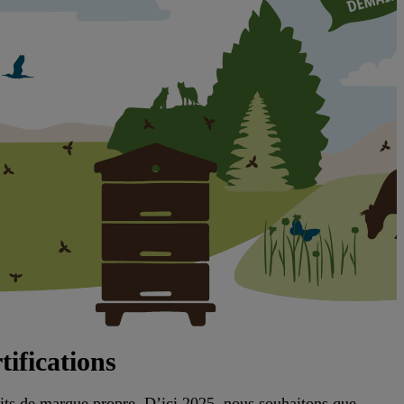
tifications
duits de marque propre. D’ici 2025, nous souhaitons que