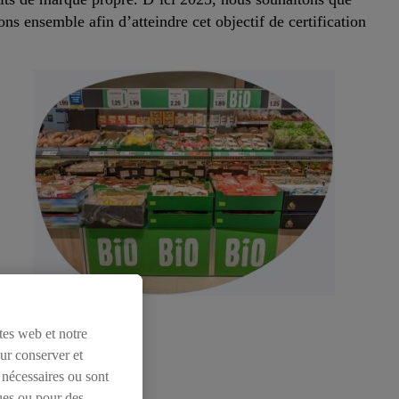
ons ensemble afin d’atteindre cet objectif de certification
tes web et notre
our conserver et
 nécessaires ou sont
ues ou pour des