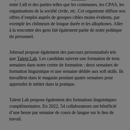
c’est-à-dire des publicités pour des produits pour lesquels vous
entre Lidl et des parties telles que les communes, les CPAS, les
avez montré de l’intérêt (par exemple en plaçant le produit
organisations de la société civile, etc. Cet organisme diffuse nos
offres d’emploi auprès de groupes cibles moins évidents, par
dans un panier d’un webshop mais sans procéder à l’achat)
exemple les chômeurs de longue durée et les allophones. Aller
peuvent également être affichées sur plusieurs apppareils et
à la rencontre des gens fait également partie de notre politique
plusieurs services de Lidl si plusieurs terminaux ou plusieurs
du personnel.
services de Lidl peuvent vous être attribués en utilisant votre
adresse e-mail hachée et, le cas échéant, d’autres
Jobroad propose également des parcours personnalisés tels
identifiants/identifiants dont dispose Criteo S.A.
que
Talent Lab
. Les candidats suivent une formation de trois
Sous « Personnaliser », vous pouvez autoriser des finalités
semaines dans notre centre de formation : deux semaines de
individuelles et trouver de plus amples informations sur le
formation linguistique et une semaine dédiée aux soft skills. Ils
traitement des données.
travaillent dans le magasin pendant quatre semaines pour
En cliquant sur « Refuser », vous pouvez autoriser
apprendre le métier dans la pratique.
uniquement l’utilisation des technologies nécessaires. En
cliquant sur « Accepter », vous autorisez tous les traitements
Talent Lab propose également des formations linguistiques
pour toutes les finalités susmentionnées. Vous trouverez de
complémentaires. En 2022, 54 collaborateurs ont bénéficié
plus amples informations sur la durée de conservation des
d’une heure par semaine de cours de langue sur le lieu de
données et votre droit de révoquer votre consentement à tout
travail.
moment avec effet pour l’avenir dans notre
déclaration relative
à la protection des données
.
Vous trouverez les impressions ici.