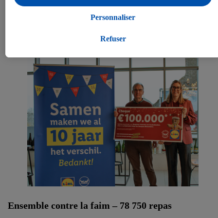
en dehors des services Lidl. Si vous participez au programme
représente une moyenne de 7 pains supplémentaires par
Lidl Plus, les données issues de votre comportement d’achat en
Personnaliser
magasin et par jour. Il en résulte une réduction de 26 % de nos
magasin seront également traitées à ces fins.
pertes sur le pain.
Si vous donnez consentement ici à des fins de publicités
Refuser
personnalisées et créez ensuite un compte Lidl Plus ou
connectez à votre compte Lidl Plus existant, nous et notre
partenaire Criteo S.A pouvons également créer un identifiant en
ligne spécial à partir de l’adresse e-mail fournie ici afin de
pouvoir vous reconnaître dans les services exploités par des
tiers et pour afficher des publicités personnalisées. À cette fin,
votre adresse e-mail hachée peut également être fusionnée avec
d’autres identifiants ou identifiants qui vous sont attribués et
dont dispose Criteo S.A.
Sous réserve de votre accord, les publicités liées au reciblage,
c’est-à-dire des publicités pour des produits pour lesquels vous
avez montré de l’intérêt (par exemple en plaçant le produit dans
un panier d’un webshop mais sans procéder à l’achat) peuvent
également être affichées sur plusieurs apppareils et plusieurs
Ensemble contre la faim – 78 750 repas
services de Lidl si plusieurs terminaux ou plusieurs services de