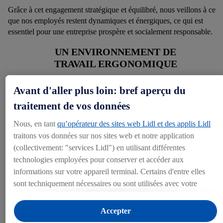
Grâce à cet engagement stratégique et équilibré, nous veillons à ce
que nos employés restent dynamiques et énergiques, ce qui est
essentiel pour une entreprise prospère et socialement responsable.
UN ENVIRONNEMENT DE
TRAVAIL ERGONOMIQUE
Grâce à des
investissements judicieux et à une formation active
Avant d'aller plus loin: bref aperçu du
nous créons un environnement de travail qui soutient nos employés
traitement de vos données
de manière optimale dans différents domaines. Nous accordons une
attention particulière à la
prévention des tensions physiques
au
Nous, en tant
qu’opérateur des sites web Lidl et des applis Lidl
niveau du dos, des épaules et des poignets.
traitons vos données sur nos sites web et notre application
(collectivement: "services Lidl") en utilisant différentes
Nos efforts commencent par des investissements intelligents : sur
technologies employées pour conserver et accéder aux
plusieurs sites, par exemple, nous utilisons des
transpalettes
informations sur votre appareil terminal. Certains d'entre elles
réglables en hauteur
. Cette technologie garantit que les
sont techniquement nécessaires ou sont utilisées avec votre
marchandises peuvent toujours être enlevées à hauteur des hanches,
consentement pour des paramétrages pratiques, pour compiler
évitant ainsi tout soulèvement lourd au niveau du sol.
des statistiques ou pour des publicités personnalisées au sein et
Accepter
en dehors des services Lidl. Si vous participez au programme