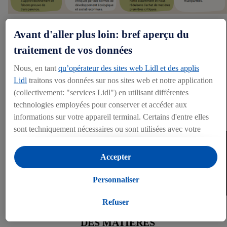
Avant d'aller plus loin: bref aperçu du
traitement de vos données
Nous, en tant
qu’opérateur des sites web Lidl et des applis
Lidl
traitons vos données sur nos sites web et notre application
(collectivement: "services Lidl") en utilisant différentes
technologies employées pour conserver et accéder aux
informations sur votre appareil terminal. Certains d'entre elles
sont techniquement nécessaires ou sont utilisées avec votre
consentement pour des paramétrages pratiques, pour compiler
Saviez-vous que?
des statistiques ou pour des publicités personnalisées au sein et
Accepter
en dehors des services Lidl. Si vous participez au programme
400 millions de personnes dans le monde vivent de la
culture des matières premières agricoles.
Lidl Plus, les données issues de votre comportement d’achat
Personnaliser
en magasin seront également traitées à ces fins.
Si vous donnez consentement ici à des fins de publicités
Refuser
NOTRE PRISE EN COMPTE
personnalisées et créez ensuite un compte Lidl Plus ou
DES MATIÈRES
connectez à votre compte Lidl Plus existant, nous et notre