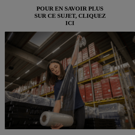
traitement des données.
POUR EN SAVOIR PLUS
En cliquant sur « Refuser », vous pouvez autoriser
SUR CE SUJET, CLIQUEZ
uniquement l’utilisation des technologies nécessaires. En
ICI
cliquant sur « Accepter », vous autorisez tous les traitements
pour toutes les finalités susmentionnées. Vous trouverez de
plus amples informations sur la durée de conservation des
données et votre droit de révoquer votre consentement à tout
moment avec effet pour l’avenir dans notre
déclaration relative
à la protection des données
.
Vous trouverez les impressions ici.