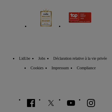
individuelles et trouver de plus amples informations sur le
traitement des données.
En cliquant sur « Refuser », vous pouvez autoriser
uniquement l’utilisation des technologies nécessaires. En
cliquant sur « Accepter », vous autorisez tous les traitements
pour toutes les finalités susmentionnées. Vous trouverez de
plus amples informations sur la durée de conservation des
données et votre droit de révoquer votre consentement à tout
moment avec effet pour l’avenir dans notre
déclaration relative
à la protection des données
.
Vous trouverez les impressions ici.
Lidl.be
Jobs
Déclaration relative à la vie privée
Cookies
Impressum
Compliance