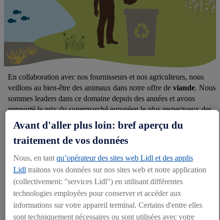
En collaboration avec nos fournisseurs et nos agriculteurs, nous
veillons au bien-être des animaux dans notre offre de
viande
. Nous
sommes leaders dans ce domaine depuis des années et avons
remporté le prix du supermarché européen le plus respectueux des
animaux en 2015.
Avant d'aller plus loin: bref aperçu du
NOTRE PARTICIPATION À
traitement de vos données
LA GLOBAL ROUNDTABLE
Nous, en tant
qu’opérateur des sites web Lidl et des applis
ON SUSTAINABLE BEEF
Lidl
traitons vos données sur nos sites web et notre application
(collectivement: "services Lidl") en utilisant différentes
Depuis 2023, Lidl Stiftung & Co. KG est membre de la Global
technologies employées pour conserver et accéder aux
Roundtable on Sustainable Beef. Nous participons activement à la
GRSB afin de promouvoir de bonnes solutions M&V en ce qui
informations sur votre appareil terminal. Certains d'entre elles
concerne la viande de bœuf en provenance d’Amérique du Sud et
sont techniquement nécessaires ou sont utilisées avec votre