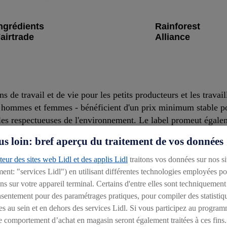
ngrédients
Rainforest
airtrade
Alliance
 de travail et de vie pour les petits producteurs et les travai
- hommes et femmes - bénéficient d'un prix minimum stable p
les respectueuses de l'environnement. Le label promeut égale
avail sûres.
us loin: bref aperçu du traitement de vos données
eur des sites web Lidl et des applis Lidl
traitons vos données sur nos si
ment: "services Lidl") en utilisant différentes technologies employées p
s sur votre appareil terminal. Certains d'entre elles sont techniquement
onsentement pour des paramétrages pratiques, pour compiler des statistiq
es au sein et en dehors des services Lidl. Si vous participez au program
ons également le label Fairtrade pour les matières premières po
e comportement d’achat en magasin seront également traitées à ces fins.