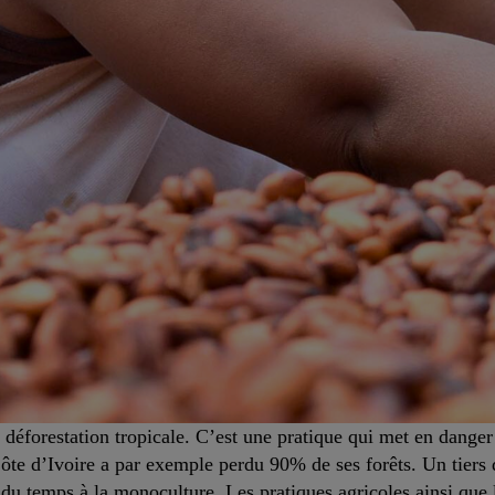
 déforestation tropicale. C’est une pratique qui met en dange
ôte d’Ivoire a par exemple perdu 90% de ses forêts. Un tiers d
du temps à la monoculture. Les pratiques agricoles ainsi que l’