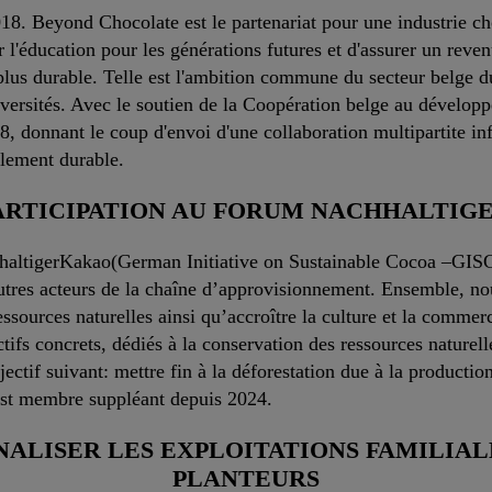
. Beyond Chocolate est le partenariat pour une industrie choco
 l'éducation pour les générations futures et d'assurer un reven
lus durable. Telle est l'ambition commune du secteur belge du c
iversités. Avec le soutien de la Coopération belge au développ
 donnant le coup d'envoi d'une collaboration multipartite infl
blement durable.
ARTICIPATION AU FORUM NACHHALTIG
achhaltigerKakao(German Initiative on Sustainable Cocoa –GISC
utres acteurs de la chaîne d’approvisionnement. Ensemble, nou
ressources naturelles ainsi qu’accroître la culture et la comme
ctifs concrets, dédiés à la conservation des ressources naturell
ctif suivant: mettre fin à la déforestation due à la production
 est membre suppléant depuis 2024.
ALISER LES EXPLOITATIONS FAMILIAL
PLANTEURS