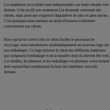
Les matériaux recyclables sont indispensables sur notre chemin vers
avec d’autres identifiants ou identifiants qui vous sont attribués
demain. Cela est dû non seulement à la demande croissante des
et dont dispose Criteo S.A.
clients, mais aussi aux exigences législatives de plus en plus strictes.
Sous réserve de votre accord, les publicités liées au reciblage,
C'est pourquoi nous mettons un point d'honneur à informer
c’est-à-dire des publicités pour des produits pour lesquels vous
correctement nos clients.
avez montré de l’intérêt (par exemple en plaçant le produit
dans un panier d’un webshop mais sans procéder à l’achat)
Parce qu'un tri correct chez le client facilite le processus de
peuvent également être affichées sur plusieurs apppareils et
recyclage, nous introduisons systématiquement un nouveau logo sur
plusieurs services de Lidl si plusieurs terminaux ou plusieurs
nos emballages. Ce logo informe le client des différents matériaux
services de Lidl peuvent vous être attribués en utilisant votre
qui composent l'emballage et de la manière dont ils doivent être triés.
adresse e-mail hachée et, le cas échéant, d’autres
Les feuilles, les plateaux et les emballages en plastique correctement
identifiants/identifiants dont dispose Criteo S.A.
jetés aujourd'hui constitueront la base des matériaux recyclés
Sous « Personnaliser », vous pouvez autoriser des finalités
demain.
individuelles et trouver de plus amples informations sur le
traitement des données.
En cliquant sur « Refuser », vous pouvez autoriser
uniquement l’utilisation des technologies nécessaires. En
cliquant sur « Accepter », vous autorisez tous les traitements
pour toutes les finalités susmentionnées. Vous trouverez de